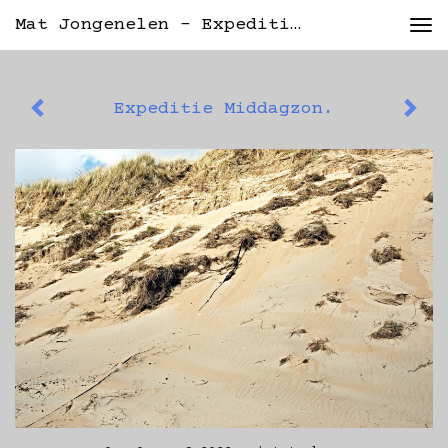
Mat Jongenelen - Expeditie Middagzon.
Tog
nav
Expeditie Middagzon.