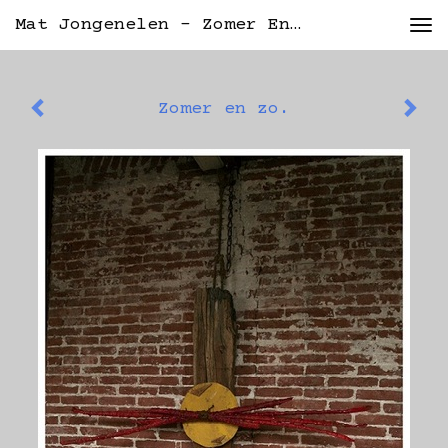
Mat Jongenelen - Zomer En Zo.
Tog
nav
Zomer en zo.