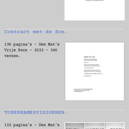
Contract met de Zon.
136 pagina's - Den Mat's
Vrije Pers - 2023 - 340
verzen.
TORENKAMERVISIOENEN.
122 pagina's - Den Mat's