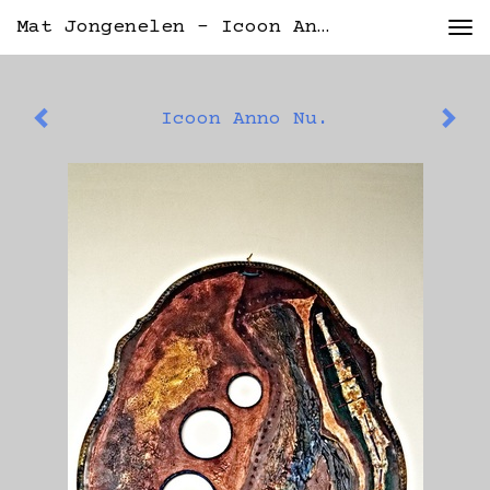
Mat Jongenelen - Icoon Anno Nu.
Tog
nav
Icoon Anno Nu.