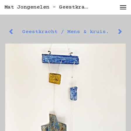
Mat Jongenelen - Geestkracht / Mens & Kruis.
Tog
nav
Geestkracht / Mens & kruis.