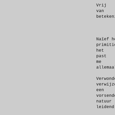
Vrij
van
beteken
Naïef h
primiti
het
past
me
allemaa
Verwond
verwijz
een
vorsend
natuur
leidend