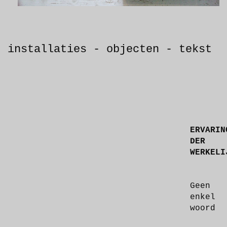
installaties - objecten - tekst
ERVARIN
DER
WERKEL
Geen
enkel
woord