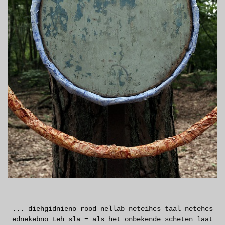
... diehgidnieno rood nellab neteihcs taal netehcs
ednekebno teh sla = als het onbekende scheten laat