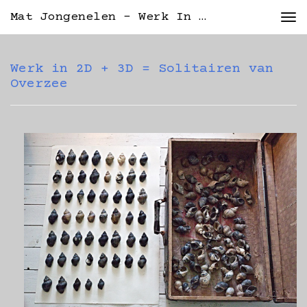
Mat Jongenelen - Werk In 2D + 3D = Solitairen Van Overzee
Tog
nav
Werk in 2D + 3D = Solitairen van
Overzee